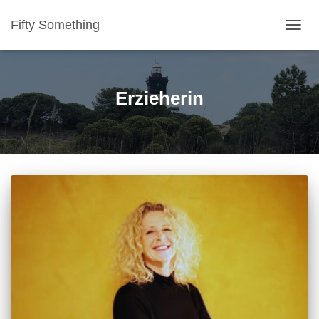
Fifty Something
NAVI
Erzieherin