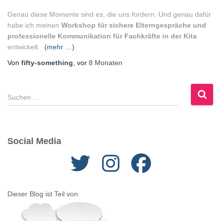
Genau diese Momente sind es, die uns fordern. Und genau dafür
habe ich meinen
Workshop für sichere Elterngespräche und
professionelle Kommunikation für Fachkräfte in der Kita
entwickelt.
(mehr …)
Von
fifty-something
, vor
8 Monaten
S
u
c
h
e
Social Media
n
n
a
c
h
Dieser Blog ist Teil von
: