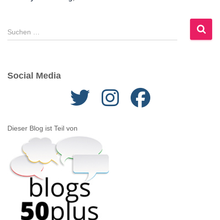
S
u
c
h
e
Social Media
n
n
a
c
h
Dieser Blog ist Teil von
: