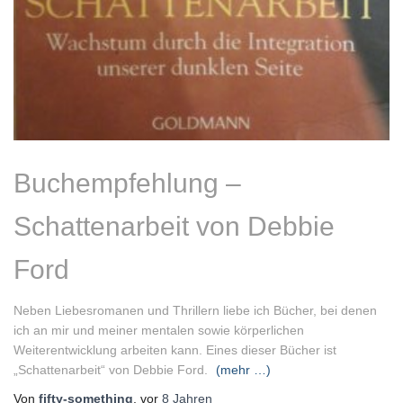
Buchempfehlung –
Schattenarbeit von Debbie
Ford
Neben Liebesromanen und Thrillern liebe ich Bücher, bei denen
ich an mir und meiner mentalen sowie körperlichen
Weiterentwicklung arbeiten kann. Eines dieser Bücher ist
„Schattenarbeit“ von Debbie Ford.
(mehr …)
Von
fifty-something
, vor
8 Jahren