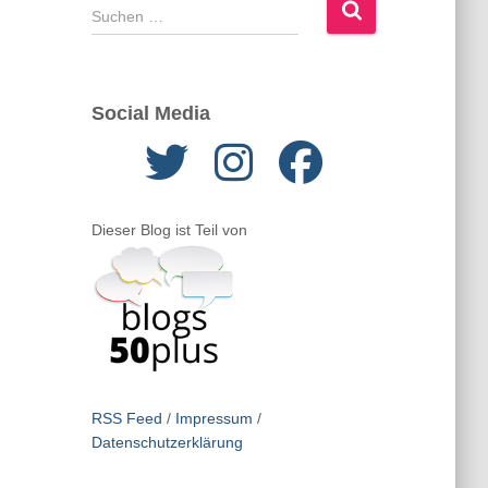
S
u
c
h
e
Social Media
n
n
a
c
h
Dieser Blog ist Teil von
:
RSS Feed
/
Impressum
/
Datenschutzerklärung