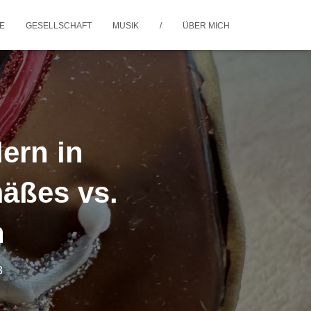
IE
GESELLSCHAFT
MUSIK
/
ÜBER MICH
ern in
mäßes vs.
n
3