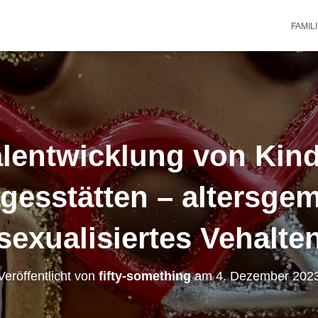
FAMIL
lentwicklung von Kind
gesstätten – altersge
sexualisiertes Vehalte
Veröffentlicht von
fifty-something
am
4. Dezember 202