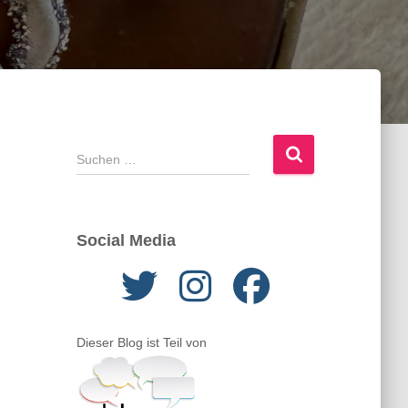
S
u
c
h
e
Social Media
n
n
a
c
h
Dieser Blog ist Teil von
: