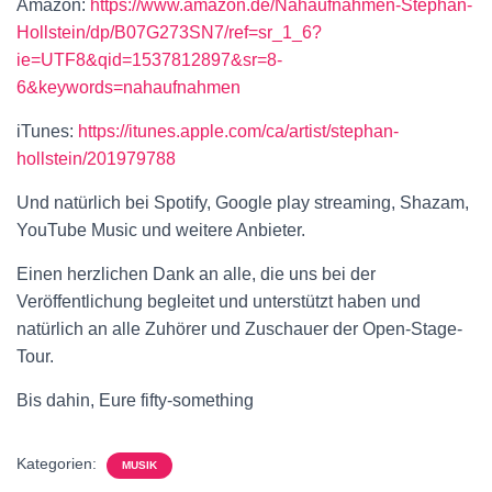
Amazon:
https://www.amazon.de/Nahaufnahmen-Stephan-
Hollstein/dp/B07G273SN7/ref=sr_1_6?
ie=UTF8&qid=1537812897&sr=8-
6&keywords=nahaufnahmen
iTunes:
https://itunes.apple.com/ca/artist/stephan-
hollstein/201979788
Und natürlich bei Spotify, Google play streaming, Shazam,
YouTube Music und weitere Anbieter.
Einen herzlichen Dank an alle, die uns bei der
Veröffentlichung begleitet und unterstützt haben und
natürlich an alle Zuhörer und Zuschauer der Open-Stage-
Tour.
Bis dahin, Eure fifty-something
Kategorien:
MUSIK