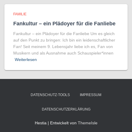
FAMILIE
Fankultur – ein Plädoyer für die Fanliebe
Fankultur – ein Plädoyer für die Fanliebe Um es gleich
auf den Punkt zu bringen: Ich bin ein leidenschaftlicher
Fan! Seit meinem 9. Lebensjahr liebe ich es, Fan von
Musikern und als Ausnahme auch Schauspieler*innen
Weiterlesen
DATENSCHUTZ-TOOLS
IMPRESSUM
DATENSCHUTZERKLÄRUNG
Hestia | Entwickelt von
ThemeIsle