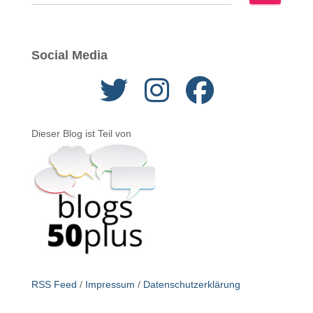
u
c
h
e
Social Media
n
n
a
c
h
Dieser Blog ist Teil von
:
RSS Feed
/
Impressum
/
Datenschutzerklärung