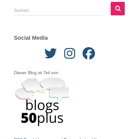
S
u
c
h
e
Social Media
n
n
a
c
h
Dieser Blog ist Teil von
: